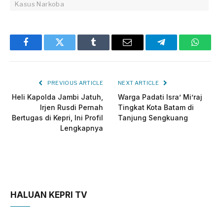
Kasus Narkoba
Facebook
Twitter
Tumblr
Email
Telegram
Whats
PREVIOUS ARTICLE
NEXT ARTICLE
Heli Kapolda Jambi Jatuh,
Warga Padati Isra’ Mi’raj
Irjen Rusdi Pernah
Tingkat Kota Batam di
Bertugas di Kepri, Ini Profil
Tanjung Sengkuang
Lengkapnya
HALUAN KEPRI TV