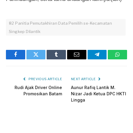
82 Panitia Pemutakhiran Data Pemilih se-Kecamatan
Singkep Dilantik
Facebook
Twitter
Tumblr
Email
Telegram
Whats
PREVIOUS ARTICLE
NEXT ARTICLE
Rudi Ajak Driver Online
Aunur Rafiq Lantik M.
Promosikan Batam
Nizar Jadi Ketua DPC HKTI
Lingga