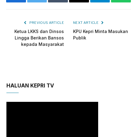
Facebook
Twitter
Tumblr
Email
Telegram
Whats
PREVIOUS ARTICLE
NEXT ARTICLE
Ketua LKKS dan Dinsos
KPU Kepri Minta Masukan
Lingga Berikan Bansos
Publik
kepada Masyarakat
HALUAN KEPRI TV