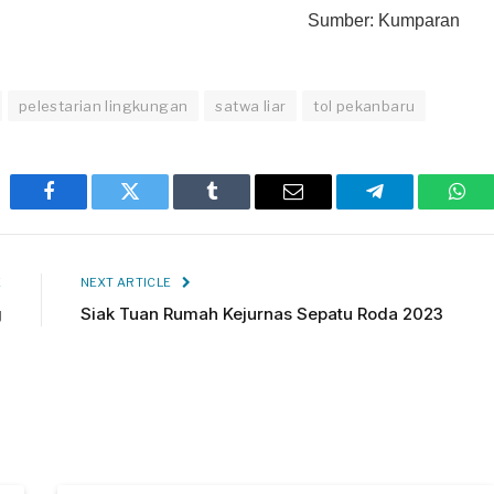
Sumber: Kumparan
pelestarian lingkungan
satwa liar
tol pekanbaru
Facebook
Twitter
Tumblr
Email
Telegram
Wha
E
NEXT ARTICLE
g
Siak Tuan Rumah Kejurnas Sepatu Roda 2023