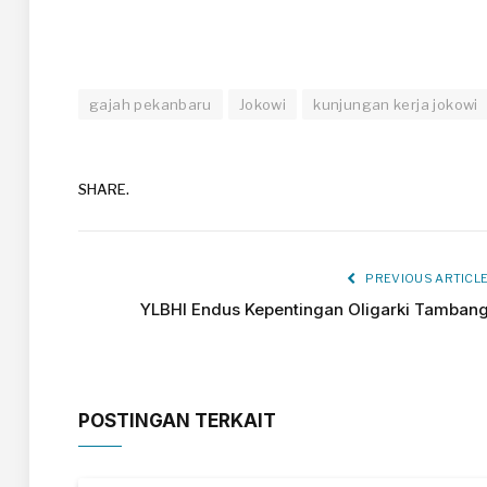
gajah pekanbaru
Jokowi
kunjungan kerja jokowi
SHARE.
PREVIOUS ARTICL
YLBHI Endus Kepentingan Oligarki Tamban
POSTINGAN TERKAIT