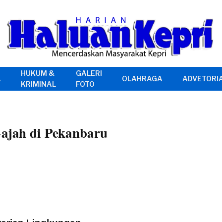
HUKUM &
GALERI
A
OLAHRAGA
ADVETORI
KRIMINAL
FOTO
Gajah di Pekanbaru