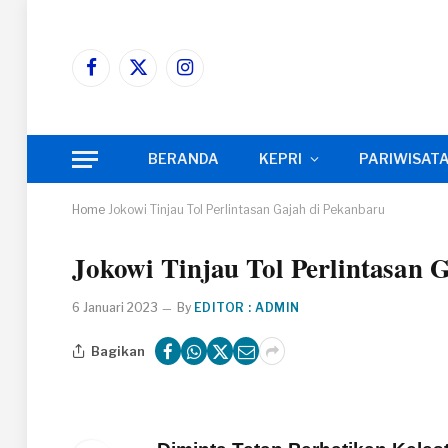
Facebook
X
Instagram
(Twitter)
BERANDA
KEPRI
PARIWISAT
Home
Jokowi Tinjau Tol Perlintasan Gajah di Pekanbaru
Jokowi Tinjau Tol Perlintasan 
6 Januari 2023
By
EDITOR : ADMIN
Bagikan