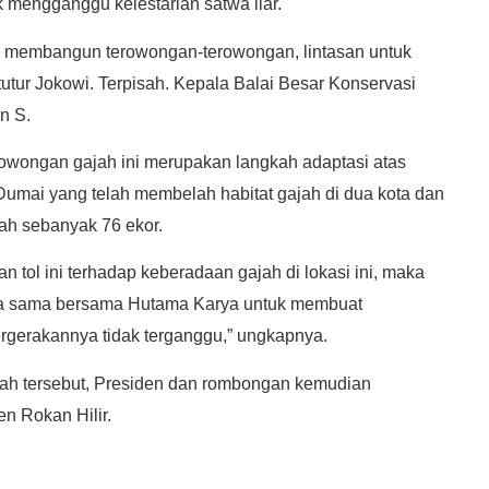
k mengganggu kelestarian satwa liar.
a membangun terowongan-terowongan, lintasan untuk
tutur Jokowi. Terpisah. Kepala Balai Besar Konservasi
n S.
wongan gajah ini merupakan langkah adaptasi atas
umai yang telah membelah habitat gajah di dua kota dan
ah sebanyak 76 ekor.
 tol ini terhadap keberadaan gajah di lokasi ini, maka
rja sama bersama Hutama Karya untuk membuat
ergerakannya tidak terganggu,” ungkapnya.
ajah tersebut, Presiden dan rombongan kemudian
n Rokan Hilir.