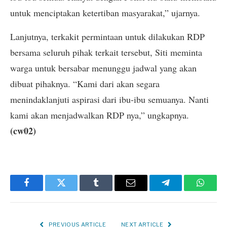
untuk menciptakan ketertiban masyarakat,” ujarnya.
Lanjutnya, terkakit permintaan untuk dilakukan RDP
bersama seluruh pihak terkait tersebut, Siti meminta
warga untuk bersabar menunggu jadwal yang akan
dibuat pihaknya. “Kami dari akan segara
menindaklanjuti aspirasi dari ibu-ibu semuanya. Nanti
kami akan menjadwalkan RDP nya,” ungkapnya.
(cw02)
Facebook
Twitter
Tumblr
Email
Telegram
Whats
PREVIOUS ARTICLE
NEXT ARTICLE