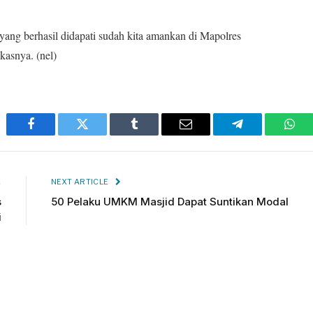
 yang berhasil didapati sudah kita amankan di Mapolres
kasnya. (nel)
Facebook
Twitter
Tumblr
Email
Telegram
Wha
E
NEXT ARTICLE
s
50 Pelaku UMKM Masjid Dapat Suntikan Modal
i