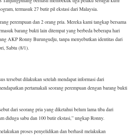
njungpinang berhasil membekuk tiga pelaku sebagai kurir
logram, termasuk 27 butir pil ekstasi dari Malaysia.
 1 orang perempuan dan 2 orang pria. Mereka kami tangkap bersama
ermasuk barang bukti lain ditempat yang berbeda beberapa hari
nang AKP Ronny Burungudju, tanpa menyebutkan identitas dari
i, Sabtu (8/1).
s tersebut dilakukan setelah mendapat informasi dari
 mendapatkan pertamakali seorang perempuan dengan barang bukti
but dari seorang pria yang diketahui belum lama tiba dari
m diduga sabu dan 100 butir ekstasi,” ungkap Ronny.
melakukan proses penyelidikan dan berhasil melakukan