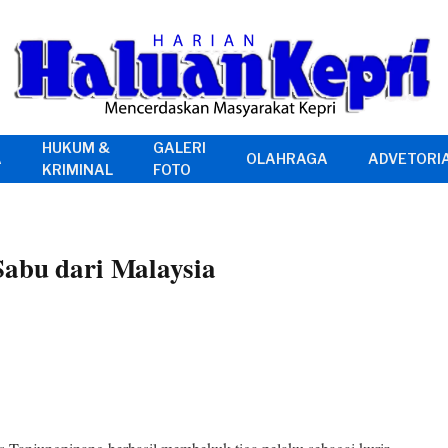
HUKUM &
GALERI
A
OLAHRAGA
ADVETORI
KRIMINAL
FOTO
Sabu dari Malaysia