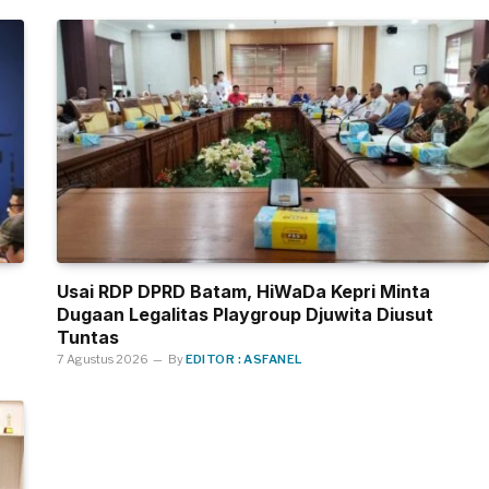
Usai RDP DPRD Batam, HiWaDa Kepri Minta
Dugaan Legalitas Playgroup Djuwita Diusut
Tuntas
7 Agustus 2026
By
EDITOR : ASFANEL