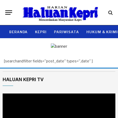
BERANDA
KEPRI
PARIWISATA
HUKUM & KRIM
[searchandfilter fields=”post_date” types=”,date” ]
HALUAN KEPRI TV