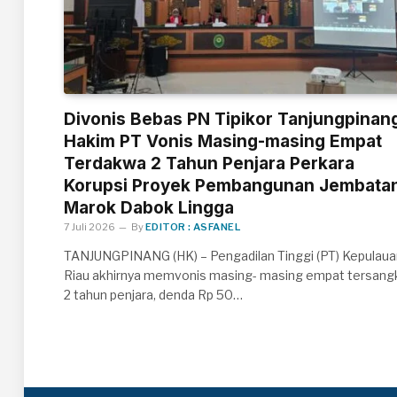
Divonis Bebas PN Tipikor Tanjungpinan
Hakim PT Vonis Masing-masing Empat
Terdakwa 2 Tahun Penjara Perkara
Korupsi Proyek Pembangunan Jembata
Marok Dabok Lingga
7 Juli 2026
By
EDITOR : ASFANEL
TANJUNGPINANG (HK) – Pengadilan Tinggi (PT) Kepulaua
Riau akhirnya memvonis masing- masing empat tersang
2 tahun penjara, denda Rp 50…