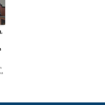
g,
n
n
ka