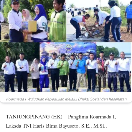
Koarmada I Wujudkan Kepedulian Melalui Bhakti Sosial dan Kesehatan
TANJUNGPINANG (HK) – Panglima Koarmada I,
Laksda TNI Haris Bima Bayuseto, S.E., M.Si.,