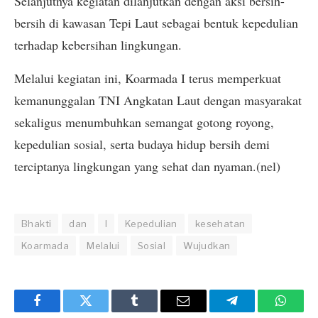
Selanjutnya kegiatan dilanjutkan dengan aksi bersih-
bersih di kawasan Tepi Laut sebagai bentuk kepedulian
terhadap kebersihan lingkungan.
Melalui kegiatan ini, Koarmada I terus memperkuat
kemanunggalan TNI Angkatan Laut dengan masyarakat
sekaligus menumbuhkan semangat gotong royong,
kepedulian sosial, serta budaya hidup bersih demi
terciptanya lingkungan yang sehat dan nyaman.(nel)
Bhakti
dan
I
Kepedulian
kesehatan
Koarmada
Melalui
Sosial
Wujudkan
Facebook
Twitter
Tumblr
Email
Telegram
Whats