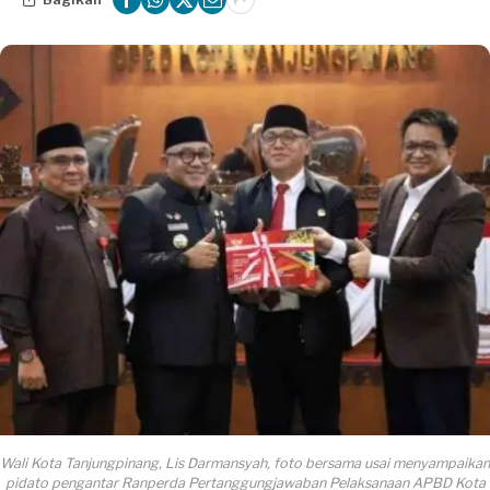
Wali Kota Tanjungpinang, Lis Darmansyah, foto bersama usai menyampaikan
pidato pengantar Ranperda Pertanggungjawaban Pelaksanaan APBD Kota