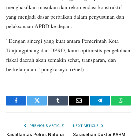
menghasilkan masukan dan rekomendasi konstruktif
yang menjadi dasar perbaikan dalam penyusunan dan
pelaksanaan APBD ke depan.
“Dengan sinergi yang kuat antara Pemerintah Kota
Tanjungpinang dan DPRD, kami optimistis pengelolaan
fiskal daerah akan semakin sehat, transparan, dan
berkelanjutan,” pungkasnya. (r/nel)
Facebook
Twitter
Tumblr
Email
Telegram
Whats
PREVIOUS ARTICLE
NEXT ARTICLE
Kasatlantas Polres Natuna
Sarasehan Doktor KAHMI