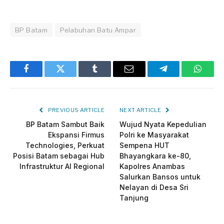
BP Batam
Pelabuhan Batu Ampar
Facebook
Twitter
Tumblr
Email
Telegram
Whats
PREVIOUS ARTICLE
NEXT ARTICLE
BP Batam Sambut Baik
Wujud Nyata Kepedulian
Ekspansi Firmus
Polri ke Masyarakat
Technologies, Perkuat
Sempena HUT
Posisi Batam sebagai Hub
Bhayangkara ke-80,
Infrastruktur AI Regional
Kapolres Anambas
Salurkan Bansos untuk
Nelayan di Desa Sri
Tanjung