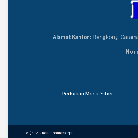
Alamat Kantor :
Bengkong
Garam
Nomo
Pedoman Media Siber
© {2021} harianhaluankepri.