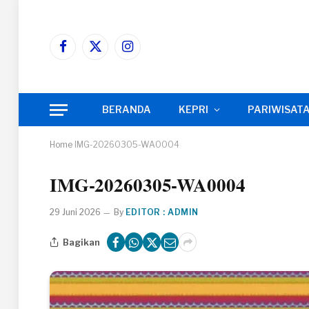
Facebook
X
Instagram
(Twitter)
BERANDA
KEPRI
PARIWISAT
Home
IMG-20260305-WA0004
IMG-20260305-WA0004
29 Juni 2026
By
EDITOR : ADMIN
Bagikan