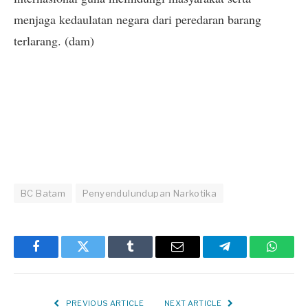
menjaga kedaulatan negara dari peredaran barang
terlarang. (dam)
BC Batam
Penyendulundupan Narkotika
Facebook
Twitter
Tumblr
Email
Telegram
Whats
PREVIOUS ARTICLE
NEXT ARTICLE