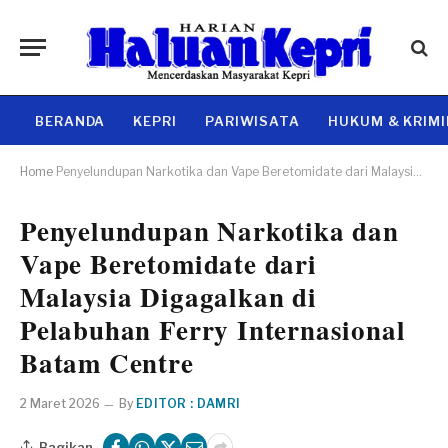
BERANDA
KEPRI
PARIWISATA
HUKUM & KRIM
Home
Penyelundupan Narkotika dan Vape Beretomidate dari Malaysia Digagalkan di Pelabuhan Ferry Internasional Batam Centre
Penyelundupan Narkotika dan
Vape Beretomidate dari
Malaysia Digagalkan di
Pelabuhan Ferry Internasional
Batam Centre
2 Maret 2026
By
EDITOR : DAMRI
Bagikan