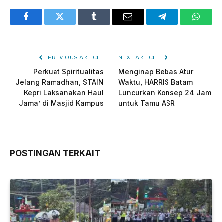
Facebook
Twitter
Tumblr
Email
Telegram
Whats
PREVIOUS ARTICLE
NEXT ARTICLE
Perkuat Spiritualitas
Menginap Bebas Atur
Jelang Ramadhan, STAIN
Waktu, HARRIS Batam
Kepri Laksanakan Haul
Luncurkan Konsep 24 Jam
Jama’ di Masjid Kampus
untuk Tamu ASR
POSTINGAN TERKAIT