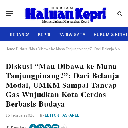
BERANDA
KEPRI
PARIWISATA
HUKUM & KRIM
Home
Diskusi “Mau Dibawa ke Mana Tanjungpinang?”: Dari Belanja Modal, UMKM Sampai Tancap Gas Wujudkan Kota Cerdas Berbasis Budaya
Diskusi “Mau Dibawa ke Mana
Tanjungpinang?”: Dari Belanja
Modal, UMKM Sampai Tancap
Gas Wujudkan Kota Cerdas
Berbasis Budaya
15 Februari 2026
By
EDITOR : ASFANEL
Bagikan