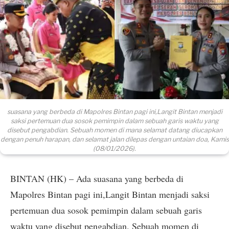
suasana yang berbeda di Mapolres Bintan pagi ini,Langit Bintan menjadi
saksi pertemuan dua sosok pemimpin dalam sebuah garis waktu yang
disebut pengabdian. Sebuah momen di mana selamat datang diucapkan
dengan penuh harapan, dan selamat jalan dilepas dengan untaian doa, Kamis
(08/01/2026).
BINTAN (HK) – Ada suasana yang berbeda di
Mapolres Bintan pagi ini,Langit Bintan menjadi saksi
pertemuan dua sosok pemimpin dalam sebuah garis
waktu yang disebut pengabdian. Sebuah momen di