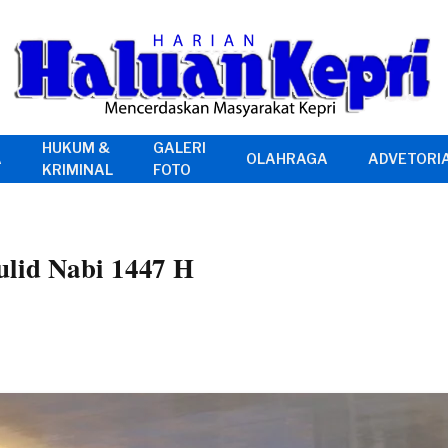
HUKUM &
GALERI
A
OLAHRAGA
ADVETORI
KRIMINAL
FOTO
lid Nabi 1447 H