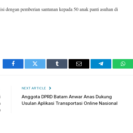
iisi dengan pemberian santunan kepada 50 anak panti asuhan di
Facebook
Twitter
Tumblr
Email
Telegram
Wha
E
NEXT ARTICLE
i
Anggota DPRD Batam Anwar Anas Dukung
n
Usulan Aplikasi Transportasi Online Nasional
a