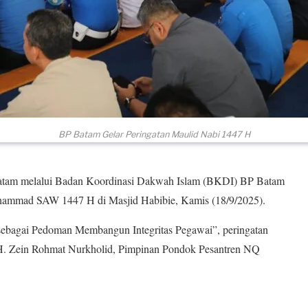
BP Batam Gelar Peringatan Maulid Nabi 1447 H
am melalui Badan Koordinasi Dakwah Islam (BKDI) BP Batam
hammad SAW 1447 H di Masjid Habibie, Kamis (18/9/2025).
sebagai Pedoman Membangun Integritas Pegawai”, peringatan
KH. Zein Rohmat Nurkholid, Pimpinan Pondok Pesantren NQ