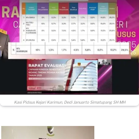
Kasi Pidsus Kejari Karimun, Dedi Januarto Simatupang SH MH