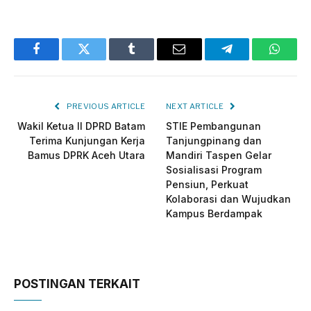
Facebook
Twitter
Tumblr
Email
Telegram
Whats
PREVIOUS ARTICLE
NEXT ARTICLE
Wakil Ketua II DPRD Batam
STIE Pembangunan
Terima Kunjungan Kerja
Tanjungpinang dan
Bamus DPRK Aceh Utara
Mandiri Taspen Gelar
Sosialisasi Program
Pensiun, Perkuat
Kolaborasi dan Wujudkan
Kampus Berdampak
POSTINGAN TERKAIT