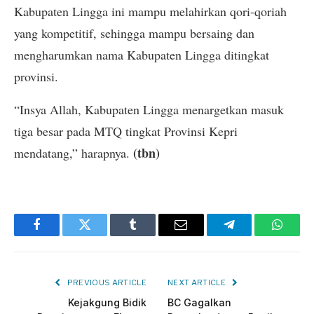
Kabupaten Lingga ini mampu melahirkan qori-qoriah
yang kompetitif, sehingga mampu bersaing dan
mengharumkan nama Kabupaten Lingga ditingkat
provinsi.
“Insya Allah, Kabupaten Lingga menargetkan masuk
tiga besar pada MTQ tingkat Provinsi Kepri
(tbn)
mendatang,” harapnya.
Facebook
Twitter
Tumblr
Email
Telegram
Whats
PREVIOUS ARTICLE
NEXT ARTICLE
Kejakgung Bidik
BC Gagalkan