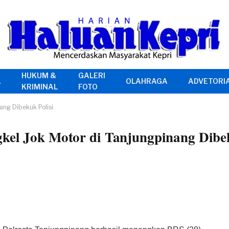
HUKUM &
GALERI
A
OLAHRAGA
ADVETORI
KRIMINAL
FOTO
ang Dibekuk Polisi
kel Jok Motor di Tanjungpinang Dibek