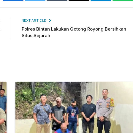
Facebook
Twitter
Tumblr
Email
Telegram
Wha
E
NEXT ARTICLE
m
Polres Bintan Lakukan Gotong Royong Bersihkan
Situs Sejarah