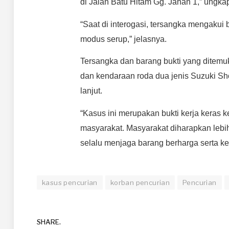
di Jalan Batu Hitam Gg. Jahan 1,” ungka
“Saat di interogasi, tersangka mengaku
modus serup,” jelasnya.
Tersangka dan barang bukti yang ditemuk
dan kendaraan roda dua jenis Suzuki Sh
lanjut.
“Kasus ini merupakan bukti kerja keras
masyarakat. Masyarakat diharapkan leb
selalu menjaga barang berharga serta k
kasus pencurian
korban pencurian
Pencurian
SHARE.