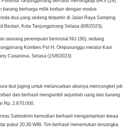
s Polresta Tanjungpinang berhasil menangkap BRS (28)
an barang berharga milik korban dengan modus
roda dua yang sedang terparkir di Jalan Raya Samping
 Bestari, Kota Tanjungpinang Selasa (8/8/2023).
an seorang perempuan berinisial NU (30), sedang
anjungpinang Kombes Pol H. Ompusunggu melalui Kasi
any Casanova, Selasa (15/8/2023)
ura ikut joging untuk melancarkan aksinya mencongkel jok
 korban dan berhasil mengambil sejumlah uang dan barang
r Rp. 2.670.000.
tanras Satreskrim kemudian berhasil mengamankan teeaa
tar pukul 20.30 WIB. Tim berhasil menemukan tersangka