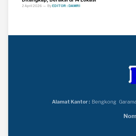
2 April 2026
By
EDITOR : DAMRI
Alamat Kantor :
Bengkong
Garam
Nomo