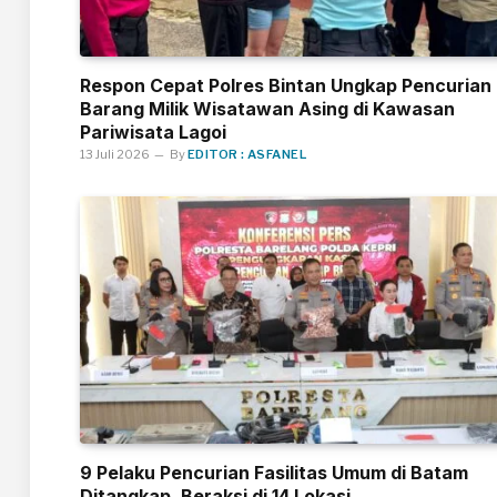
Respon Cepat Polres Bintan Ungkap Pencurian
Barang Milik Wisatawan Asing di Kawasan
Pariwisata Lagoi
13 Juli 2026
By
EDITOR : ASFANEL
9 Pelaku Pencurian Fasilitas Umum di Batam
Ditangkap, Beraksi di 14 Lokasi