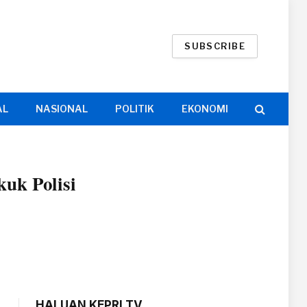
SUBSCRIBE
AL
NASIONAL
POLITIK
EKONOMI
uk Polisi
HALUAN KEPRI TV