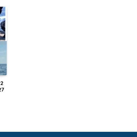
.2
27