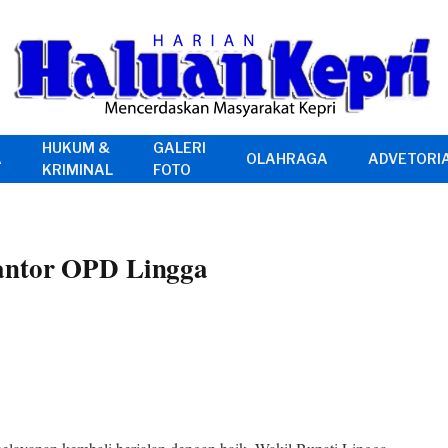
HUKUM &
GALERI
A
OLAHRAGA
ADVETORI
KRIMINAL
FOTO
antor OPD Lingga