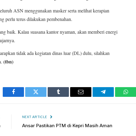
seluruh ASN menggunakan masker serta melihat kerapian
ng perlu terus dilakukan pembenahan.
ang baik. Kalau suasana kantor nyaman, akan memberi energi
 ujarnya.
harapkan tidak ada kegiatan dinas luar (DL) dulu, silahkan
(tbn)
a.
Facebook
Twitter
Tumblr
Email
Telegram
Wha
E
NEXT ARTICLE
m
Ansar Pastikan PTM di Kepri Masih Aman