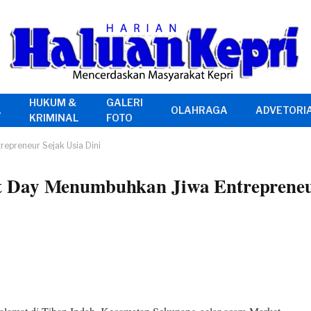
HUKUM &
GALERI
A
OLAHRAGA
ADVETORI
KRIMINAL
FOTO
epreneur Sejak Usia Dini
 Day Menumbuhkan Jiwa Entrepreneur