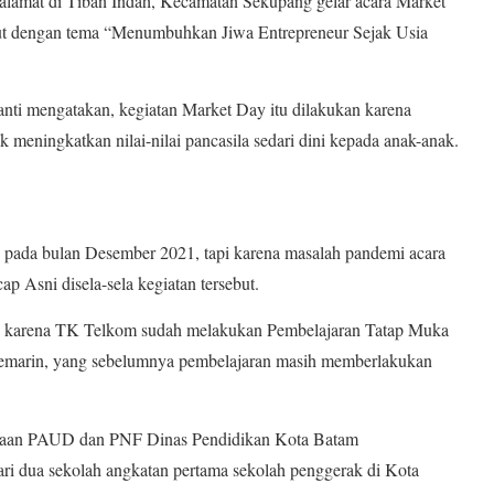
lamat di Tiban Indah, Kecamatan Sekupang gelar acara Market
ebut dengan tema “Menumbuhkan Jiwa Entrepreneur Sejak Usia
ti mengatakan, kegiatan Market Day itu dilakukan karena
uk meningkatkan nilai-nilai pancasila sedari dini kepada anak-anak.
 pada bulan Desember 2021, tapi karena masalah pandemi acara
ap Asni disela-sela kegiatan tersebut.
sana karena TK Telkom sudah melakukan Pembelajaran Tatap Muka
kemarin, yang sebelumnya pembelajaran masih memberlakukan
inaan PAUD dan PNF Dinas Pendidikan Kota Batam
ri dua sekolah angkatan pertama sekolah penggerak di Kota