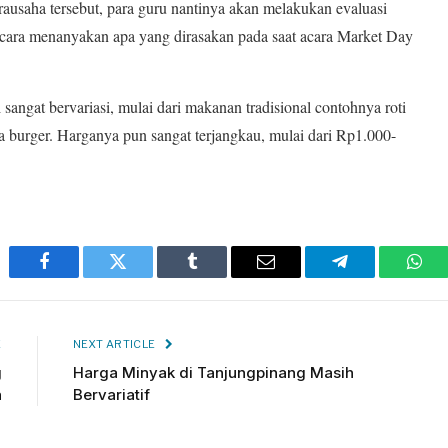
ausaha tersebut, para guru nantinya akan melakukan evaluasi
ara menanyakan apa yang dirasakan pada saat acara Market Day
sangat bervariasi, mulai dari makanan tradisional contohnya roti
 burger. Harganya pun sangat terjangkau, mulai dari Rp1.000-
Facebook
Twitter
Tumblr
Email
Telegram
Wha
E
NEXT ARTICLE
g
Harga Minyak di Tanjungpinang Masih
n
Bervariatif