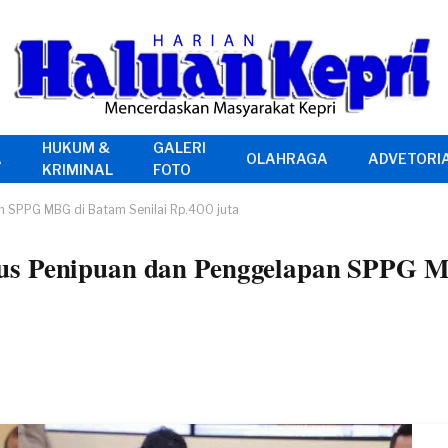
HUKUM &
GALERI
A
OLAHRAGA
ADVETORI
KRIMINAL
FOTO
n SPPG MBG di Batam Senilai Rp.400 juta
us Penipuan dan Penggelapan SPPG 