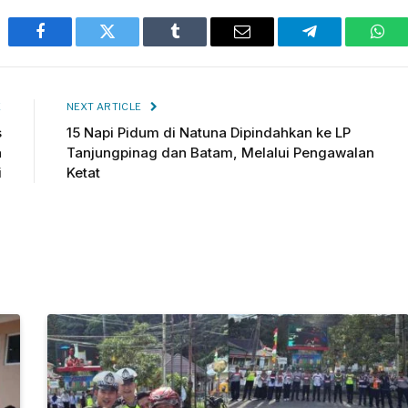
Facebook
Twitter
Tumblr
Email
Telegram
Wha
E
NEXT ARTICLE
s
15 Napi Pidum di Natuna Dipindahkan ke LP
a
Tanjungpinag dan Batam, Melalui Pengawalan
i
Ketat