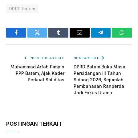
DPRD Batam
Facebook
Twitter
Tumblr
Email
Telegram
Whats
PREVIOUS ARTICLE
NEXT ARTICLE
Muhammad Arfah Pimpin
DPRD Batam Buka Masa
PPP Batam, Ajak Kader
Persidangan III Tahun
Perkuat Soliditas
Sidang 2026, Sejumlah
Pembahasan Ranperda
Jadi Fokus Utama
POSTINGAN TERKAIT