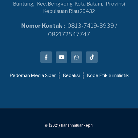
Buntung,
Kec. Bengkong, Kota Batam,
Provinsi
Kepulauan Riau 29432
Nomor Kontak :
0813-7419-3939 /
082172547747
Pedoman Media Siber
Redaksi
Kode Etik Jurnalistik
© {2021} harianhaluankepri.