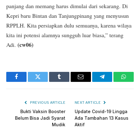
panjang dan memang harus dimulai dari sekarang. Di
Kepri baru Bintan dan Tanjungpinang yang menyusun
RPPLH. Kita persiapkan dulu semuanya, karena wilaya
kita ini potensi alamnya sungguh luar biasa,” terang
(cw06)
Adi.
Facebook
Twitter
Tumblr
Email
Telegram
Whats
PREVIOUS ARTICLE
NEXT ARTICLE
Bukti Vaksin Booster
Update Covid-19 Lingga
Belum Bisa Jadi Syarat
Ada Tambahan 13 Kasus
Mudik
Aktif