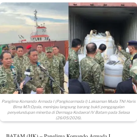
Panglima Komando Armada I (Pangkoarmada I) Laksaman Muda TNI Haris
Bima M.Tr.Opsla, meninjau langsung barang bukti penggagalan
penyelundupan minerba di Dermaga Kodaeral IV Batam pada Selasa
(26/05/2026).
BATAM (HK) – Panglima Komando Armada I