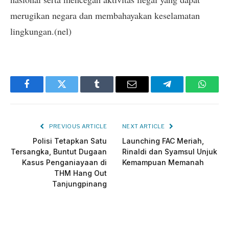
merugikan negara dan membahayakan keselamatan
lingkungan.(nel)
Facebook
Twitter
Tumblr
Email
Telegram
Whats
PREVIOUS ARTICLE
NEXT ARTICLE
Polisi Tetapkan Satu
Launching FAC Meriah,
Tersangka, Buntut Dugaan
Rinaldi dan Syamsul Unjuk
Kasus Penganiayaan di
Kemampuan Memanah
THM Hang Out
Tanjungpinang