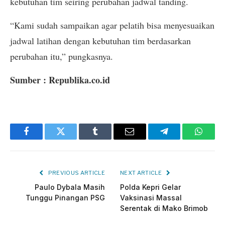
kebutuhan tim seiring perubahan jadwal tanding.
“Kami sudah sampaikan agar pelatih bisa menyesuaikan
jadwal latihan dengan kebutuhan tim berdasarkan
perubahan itu,” pungkasnya.
Sumber : Republika.co.id
Facebook
Twitter
Tumblr
Email
Telegram
Whats
PREVIOUS ARTICLE
NEXT ARTICLE
Paulo Dybala Masih
Polda Kepri Gelar
Tunggu Pinangan PSG
Vaksinasi Massal
Serentak di Mako Brimob