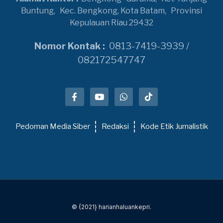
Buntung,
Kec. Bengkong, Kota Batam,
Provinsi
Kepulauan Riau 29432
Nomor Kontak :
0813-7419-3939 /
082172547747
Pedoman Media Siber
Redaksi
Kode Etik Jurnalistik
© {2021} harianhaluankepri.