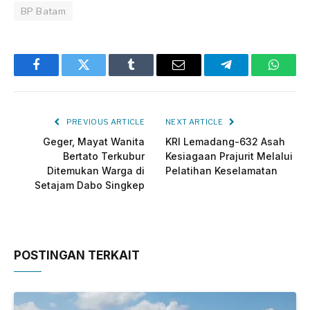
BP Batam
Facebook
Twitter
Tumblr
Email
Telegram
Whats
PREVIOUS ARTICLE
NEXT ARTICLE
Geger, Mayat Wanita
KRI Lemadang-632 Asah
Bertato Terkubur
Kesiagaan Prajurit Melalui
Ditemukan Warga di
Pelatihan Keselamatan
Setajam Dabo Singkep
POSTINGAN TERKAIT