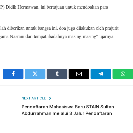
P) Didik Hermawan, ini bertujuan untuk mendoakan para
lah diberikan untuk bangsa ini, doa juga dilakukan oleh prajurit
ama Nasrani dari tempat ibadahnya masing-masing“ ujarnya.
Facebook
Twitter
Tumblr
Email
Telegram
Wha
E
NEXT ARTICLE
n
Pendaftaran Mahasiswa Baru STAIN Sultan
a
Abdurrahman melalui 3 Jalur Pendaftaran