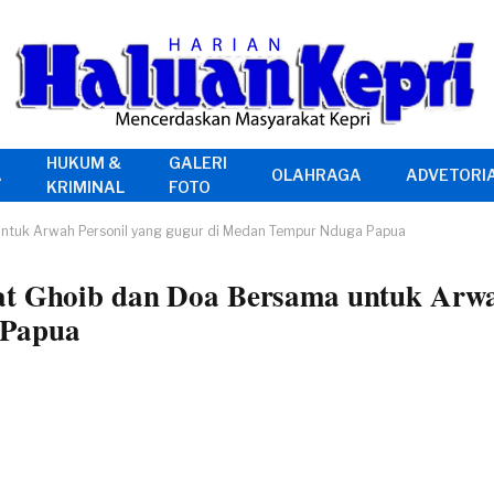
HUKUM &
GALERI
A
OLAHRAGA
ADVETORI
KRIMINAL
FOTO
untuk Arwah Personil yang gugur di Medan Tempur Nduga Papua
at Ghoib dan Doa Bersama untuk Arwa
 Papua