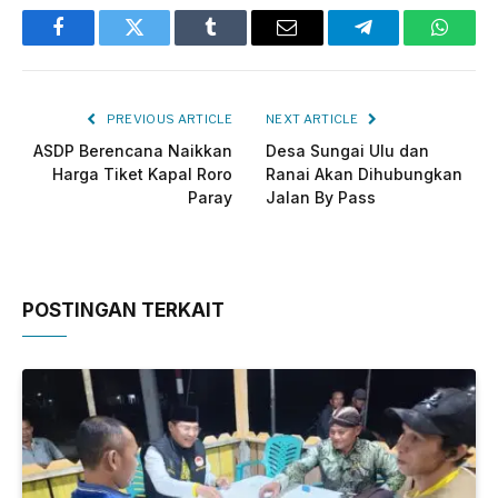
Facebook
Twitter
Tumblr
Email
Telegram
Whats
PREVIOUS ARTICLE
NEXT ARTICLE
ASDP Berencana Naikkan
Desa Sungai Ulu dan
Harga Tiket Kapal Roro
Ranai Akan Dihubungkan
Paray
Jalan By Pass
POSTINGAN TERKAIT