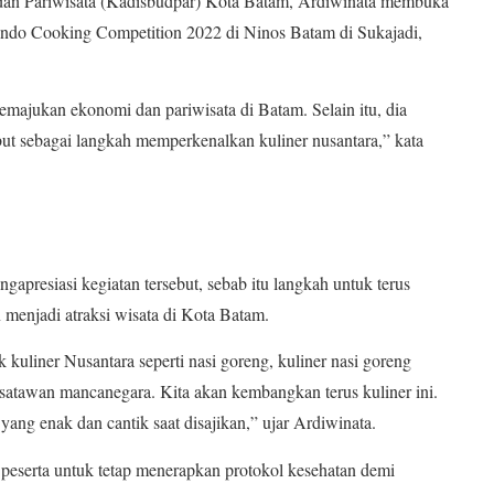
an Pariwisata (Kadisbudpar) Kota Batam, Ardiwinata membuka
indo Cooking Competition 2022 di Ninos Batam di Sukajadi,
majukan ekonomi dan pariwisata di Batam. Selain itu, dia
t sebagai langkah memperkenalkan kuliner nusantara,” kata
apresiasi kegiatan tersebut, sebab itu langkah untuk terus
 menjadi atraksi wisata di Kota Batam.
kuliner Nusantara seperti nasi goreng, kuliner nasi goreng
isatawan mancanegara. Kita akan kembangkan terus kuliner ini.
ang enak dan cantik saat disajikan,” ujar Ardiwinata.
peserta untuk tetap menerapkan protokol kesehatan demi