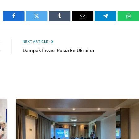
Facebook
Twitter
Tumblr
Email
Telegram
Wha
E
NEXT ARTICLE
4
Dampak Invasi Rusia ke Ukraina