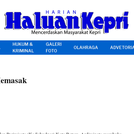
HUKUM &
GALERI
A
OLAHRAGA
ADVETORI
KRIMINAL
FOTO
Memasak