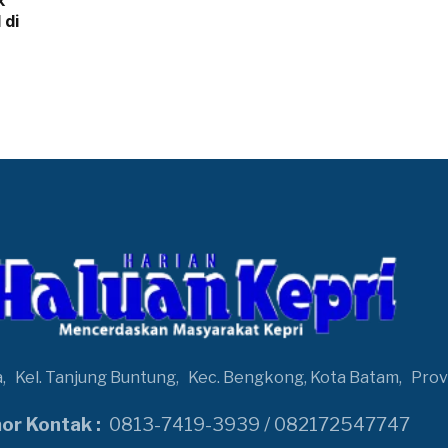
 di
a,
Kel. Tanjung Buntung,
Kec. Bengkong, Kota Batam,
Prov
r Kontak :
0813-7419-3939 / 082172547747