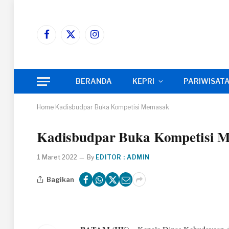
Facebook
X
Instagram
(Twitter)
BERANDA
KEPRI
PARIWISAT
Home
Kadisbudpar Buka Kompetisi Memasak
Kadisbudpar Buka Kompetisi 
1 Maret 2022
By
EDITOR : ADMIN
Bagikan