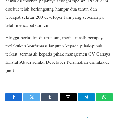
hanya dilaporkan pajaknya sebagai tipe 45. Praktik ini
disebut telah berlangsung hampir dua tahun dan
terdapat sekitar 200 developer lain yang sebenarnya
telah mendapatkan izin
Hingga berita ini diturunkan, media masih berupaya
melakukan konfirmasi lanjutan kepada pihak-pihak
terkait, termasuk kepada pihak manajemen CV Cahaya
Kristal Abadi selaku Developer Perumahan dimaksud.
(nel)
Facebook
Twitter
Tumblr
Email
Telegram
Whats