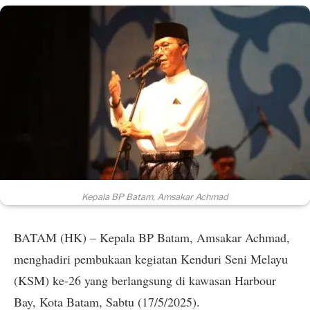
Kepala BP Batam, Amsakar Achmad
BATAM (HK) – Kepala BP Batam, Amsakar Achmad,
menghadiri pembukaan kegiatan Kenduri Seni Melayu
(KSM) ke-26 yang berlangsung di kawasan Harbour
Bay, Kota Batam, Sabtu (17/5/2025).