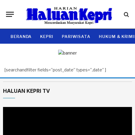
BERANDA
KEPRI
PARIWISATA
HUKUM & KRIM
[searchandfilter fields=”post_date” types=”,date” ]
HALUAN KEPRI TV