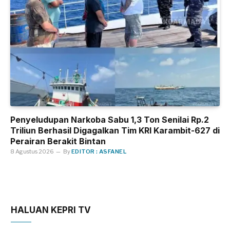
Penyeludupan Narkoba Sabu 1,3 Ton Senilai Rp.2
Triliun Berhasil Digagalkan Tim KRI Karambit-627 di
Perairan Berakit Bintan
8 Agustus 2026
By
EDITOR : ASFANEL
HALUAN KEPRI TV