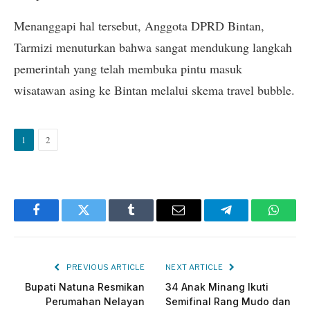
Menanggapi hal tersebut, Anggota DPRD Bintan,
Tarmizi menuturkan bahwa sangat mendukung langkah
pemerintah yang telah membuka pintu masuk
wisatawan asing ke Bintan melalui skema travel bubble.
1
2
Facebook
Twitter
Tumblr
Email
Telegram
Whats
PREVIOUS ARTICLE
NEXT ARTICLE
Bupati Natuna Resmikan
34 Anak Minang Ikuti
Perumahan Nelayan
Semifinal Rang Mudo dan