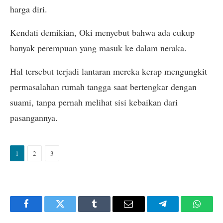
harga diri.
Kendati demikian, Oki menyebut bahwa ada cukup
banyak perempuan yang masuk ke dalam neraka.
Hal tersebut terjadi lantaran mereka kerap mengungkit
permasalahan rumah tangga saat bertengkar dengan
suami, tanpa pernah melihat sisi kebaikan dari
pasangannya.
1
2
3
Facebook
Twitter
Tumblr
Email
Telegram
Whats