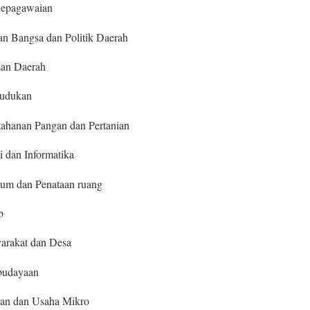
Kepagawaian
n Bangsa dan Politik Daerah
san Daerah
dudukan
tahanan Pangan dan Pertanian
 dan Informatika
mum dan Penataan ruang
b
arakat dan Desa
budayaan
ian dan Usaha Mikro