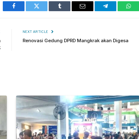
Facebook
Twitter
Tumblr
Email
Telegram
Wha
E
NEXT ARTICLE
n
Renovasi Gedung DPRD Mangkrak akan Digesa
k