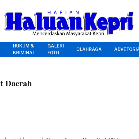
HUKUM &
GALERI
A
OLAHRAGA
ADVETORI
KRIMINAL
FOTO
at Daerah