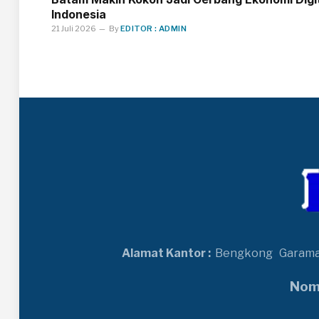
Indonesia
21 Juli 2026
By
EDITOR : ADMIN
Alamat Kantor :
Bengkong
Garam
Nomo