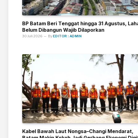
BP Batam Beri Tenggat hingga 31 Agustus, Lah
Belum Dibangun Wajib Dilaporkan
30 Juli 2026
By
EDITOR : ADMIN
Kabel Bawah Laut Nongsa–Changi Mendarat,
Batam Makin Kokoh Jadi Gerbang Ekonomi Digi