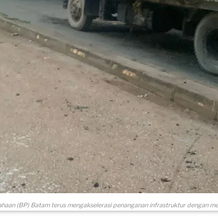
haan (BP) Batam terus mengakselerasi penanganan infrastruktur dengan me