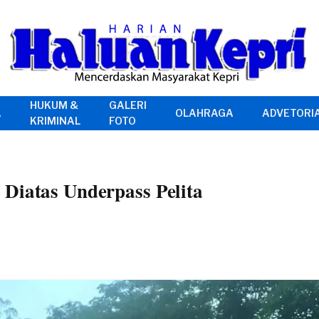
HUKUM &
GALERI
A
OLAHRAGA
ADVETORI
KRIMINAL
FOTO
Diatas Underpass Pelita