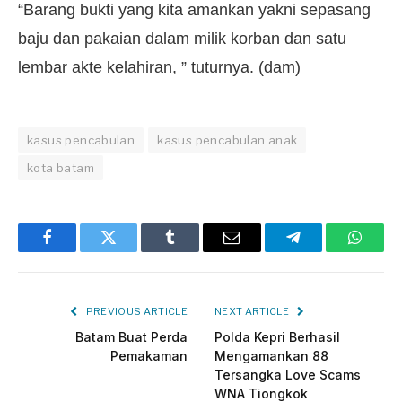
“Barang bukti yang kita amankan yakni sepasang
baju dan pakaian dalam milik korban dan satu
lembar akte kelahiran, ” tuturnya. (dam)
kasus pencabulan
kasus pencabulan anak
kota batam
Facebook
Twitter
Tumblr
Email
Telegram
Whats
PREVIOUS ARTICLE
NEXT ARTICLE
Batam Buat Perda
Polda Kepri Berhasil
Pemakaman
Mengamankan 88
Tersangka Love Scams
WNA Tiongkok