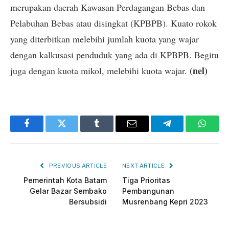
merupakan daerah Kawasan Perdagangan Bebas dan
Pelabuhan Bebas atau disingkat (KPBPB). Kuato rokok
yang diterbitkan melebihi jumlah kuota yang wajar
dengan kalkusasi penduduk yang ada di KPBPB. Begitu
(nel)
juga dengan kuota mikol, melebihi kuota wajar.
Facebook
Twitter
Tumblr
Email
Telegram
Whats
PREVIOUS ARTICLE
NEXT ARTICLE
Pemerintah Kota Batam
Tiga Prioritas
Gelar Bazar Sembako
Pembangunan
Bersubsidi
Musrenbang Kepri 2023