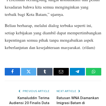
kesadaran bahwa kita semua menginginkan yang
terbaik bagi Kota Batam,” ujarnya.
Beliau berharap, melalui dialog terbuka seperti ini,
setiap kebijakan yang diambil dapat mempertimbangkan
kepentingan semua pihak tanpa mengabaikan aspek
keberlanjutan dan kesejahteraan masyarakat. (r/dam)
Facebook
Twitter
Tumblr
Email
Telegram
Whats
PREVIOUS ARTICLE
NEXT ARTICLE
Kamaluddin Terima
Ratusan WNA Diamankan
Audiensi 20 Finalis Duta
Imigrasi Batam di