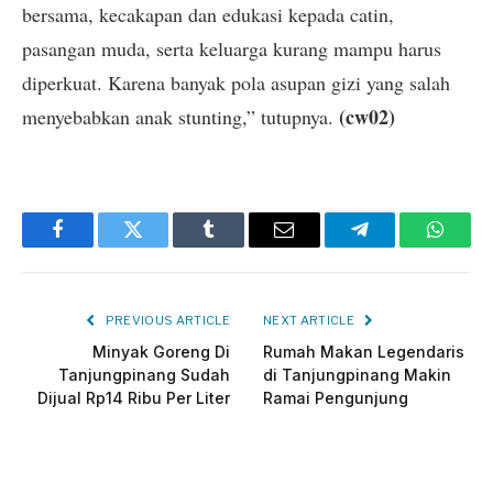
bersama, kecakapan dan edukasi kepada catin,
pasangan muda, serta keluarga kurang mampu harus
diperkuat. Karena banyak pola asupan gizi yang salah
(cw02)
menyebabkan anak stunting,” tutupnya.
Facebook
Twitter
Tumblr
Email
Telegram
Whats
PREVIOUS ARTICLE
NEXT ARTICLE
Minyak Goreng Di
Rumah Makan Legendaris
Tanjungpinang Sudah
di Tanjungpinang Makin
Dijual Rp14 Ribu Per Liter
Ramai Pengunjung