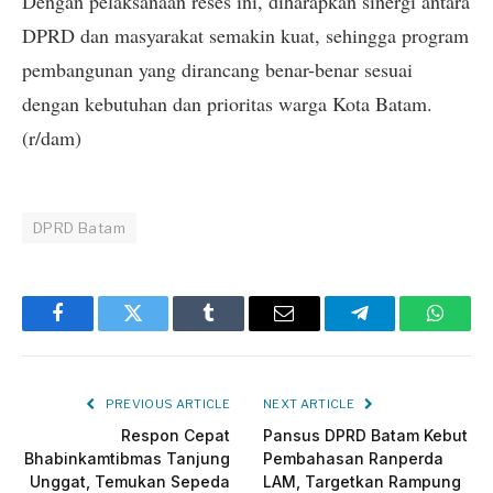
Dengan pelaksanaan reses ini, diharapkan sinergi antara
DPRD dan masyarakat semakin kuat, sehingga program
pembangunan yang dirancang benar-benar sesuai
dengan kebutuhan dan prioritas warga Kota Batam.
(r/dam)
DPRD Batam
Facebook
Twitter
Tumblr
Email
Telegram
Whats
PREVIOUS ARTICLE
NEXT ARTICLE
Respon Cepat
Pansus DPRD Batam Kebut
Bhabinkamtibmas Tanjung
Pembahasan Ranperda
Unggat, Temukan Sepeda
LAM, Targetkan Rampung