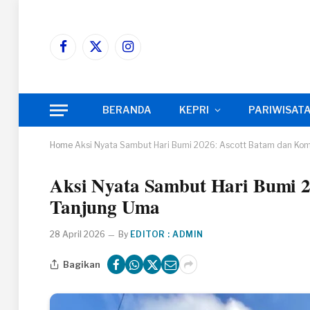
Facebook
X
Instagram
(Twitter)
BERANDA
KEPRI
PARIWISAT
Home
Aksi Nyata Sambut Hari Bumi 2026: Ascott Batam dan Komu
Aksi Nyata Sambut Hari Bumi 2
Tanjung Uma
28 April 2026
By
EDITOR : ADMIN
Bagikan