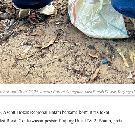
mbut Hari Bumi 2026, Ascott Batam Gaungkan Aksi Bersih Pesisir Tanjung 
scott Hotels Regional Batam bersama komunitas lokal
Aksi Bersih” di kawasan pesisir Tanjung Uma RW 2, Batam, pada