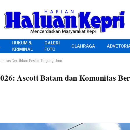
HUKUM &
GALERI
A
OLAHRAGA
ADVETORI
KRIMINAL
FOTO
nitas Bersihkan Pesisir Tanjung Uma
026: Ascott Batam dan Komunitas Bers