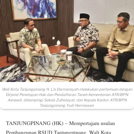
Wali Kota Tanjungpinang H. Lis Darmansyah melakukan pertemuan dengan
Dirjend Penetapan Hak dan Pendaftaran Tanah Kementerian ATR/BPN
Asnaedi, didampingi Sekda Zulhidayat, dan Kepala Kantor ATR/BPN
Tanjungpinang Yudi Hermawan.
TANJUNGPINANG (HK) – Mempertajam usulan
Pembangunan RSUD Tanjungpinang, Wali Kota