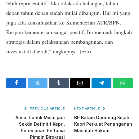
lebih representatif. Jika tidak ada halangan, tahun
depan tahun depan sudah mulai dibangun. Hal ini yang
juga kita konsultasikan ke Kementerian ATR/BPN.
Respon kementerian sangat positif. Ini menjadi langkah
strategis dalam pelaksanaan pembangunan, dan
investasi di daerah,” ungkapnya. (eza)
Facebook
Twitter
Tumblr
Email
Telegram
Whats
PREVIOUS ARTICLE
NEXT ARTICLE
Ansar Lantik Misni jadi
BP Batam Gandeng Kejati
Sekda Definitif Kepri,
Kepri Perkuat Penanganan
Perempuan Pertama
Masalah Hukum
Pimpin Birokrasi