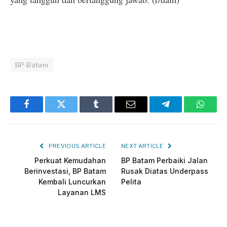
BP Batam
Facebook
Twitter
Tumblr
Email
Telegram
Whats
PREVIOUS ARTICLE
NEXT ARTICLE
Perkuat Kemudahan
BP Batam Perbaiki Jalan
Berinvestasi, BP Batam
Rusak Diatas Underpass
Kembali Luncurkan
Pelita
Layanan LMS