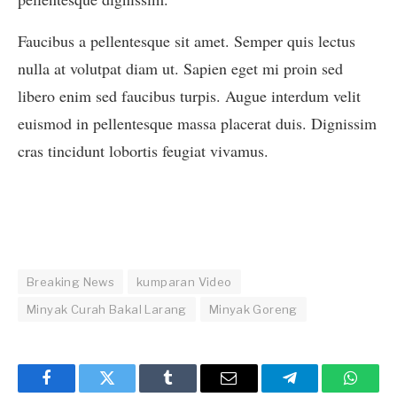
Faucibus a pellentesque sit amet. Semper quis lectus
nulla at volutpat diam ut. Sapien eget mi proin sed
libero enim sed faucibus turpis. Augue interdum velit
euismod in pellentesque massa placerat duis. Dignissim
cras tincidunt lobortis feugiat vivamus.
Breaking News
kumparan Video
Minyak Curah Bakal Larang
Minyak Goreng
Facebook
Twitter
Tumblr
Email
Telegram
Whats