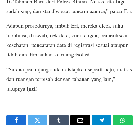
16 Tahanan Baru dari Polres Bintan. Nakes kita Juga
sudah siap, dan standby saat penerimaannya,” papar Eri.
Adapun prosedurnya, imbuh Eri, mereka dicek suhu
tubuhnya, di swab, cek data, cuci tangan, pemeriksaan
kesehatan, pencatatan data di registrasi sesuai ataupun
tidak dan dimasukan ke ruang isolasi.
“Sarana penunjang sudah disiapkan seperti baju, matras
dan ruangan terpisah dengan tahanan yang lain,”
(nel)
tutupnya
Facebook
Twitter
Tumblr
Email
Telegram
Whats