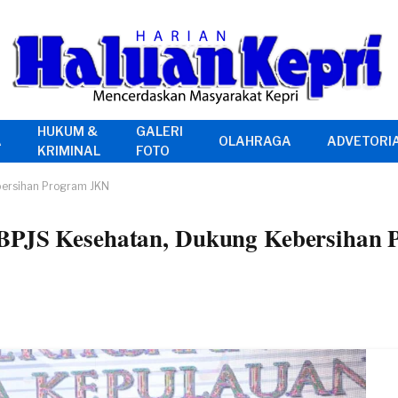
HUKUM &
GALERI
A
OLAHRAGA
ADVETORI
KRIMINAL
FOTO
bersihan Program JKN
n BPJS Kesehatan, Dukung Kebersihan