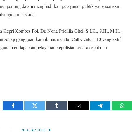
kunci penting dalam menghadirkan pelayanan publik yang semakin
mbangunan nasional.
 Kepri Kombes Pol. Dr. Nona Pricillia Ohei, S.I.K., S.H., M.H.,
 setiap gangguan kamtibmas melalui Call Center 110 yang aktif
s guna mendapatkan pelayanan kepolisian secara cepat dan
Facebook
Twitter
Tumblr
Email
Telegram
Wha
E
NEXT ARTICLE