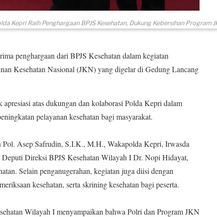
olda Kepri Raih Penghargaan BPJS Kesehatan, Dukung Kebersihan Program 
ima penghargaan dari BPJS Kesehatan dalam kegiatan
inan Kesehatan Nasional (JKN) yang digelar di Gedung Lancang
k apresiasi atas dukungan dan kolaborasi Polda Kepri dalam
ningkatan pelayanan kesehatan bagi masyarakat.
en Pol. Asep Safrudin, S.I.K., M.H., Wakapolda Kepri, Irwasda
, Deputi Direksi BPJS Kesehatan Wilayah I Dr. Nopi Hidayat,
atan. Selain penganugerahan, kegiatan juga diisi dengan
meriksaan kesehatan, serta skrining kesehatan bagi peserta.
esehatan Wilayah I menyampaikan bahwa Polri dan Program JKN