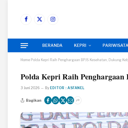
Facebook
X
Instagram
(Twitter)
BERANDA
KEPRI
PARIWISAT
Home
‎Polda Kepri Raih Penghargaan BPJS Kesehatan, Dukung Ke
‎Polda Kepri Raih Penghargaa
3 Juni 2026
By
EDITOR : ASFANEL
Bagikan