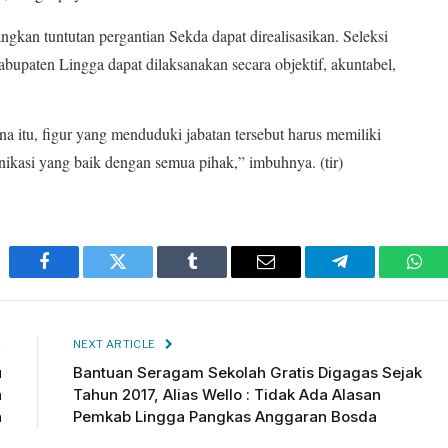
kan tuntutan pergantian Sekda dapat direalisasikan. Seleksi
abupaten Lingga dapat dilaksanakan secara objektif, akuntabel,
 itu, figur yang menduduki jabatan tersebut harus memiliki
ikasi yang baik dengan semua pihak,” imbuhnya. (tir)
Facebook
Twitter
Tumblr
Email
Telegram
Wha
E
NEXT ARTICLE
u
Bantuan Seragam Sekolah Gratis Digagas Sejak
n
Tahun 2017, Alias Wello : Tidak Ada Alasan
h
Pemkab Lingga Pangkas Anggaran Bosda