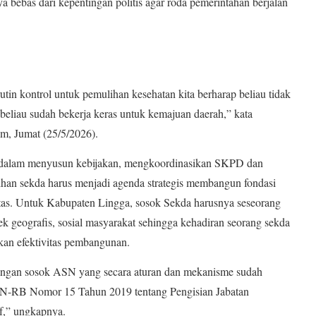
a bebas dari kepentingan politis agar roda pemerintahan berjalan
in kontrol untuk pemulihan kesehatan kita berharap beliau tidak
 beliau sudah bekerja keras untuk kemajuan daerah,” kata
m, Jumat (25/5/2026).
 dalam menyusun kebijakan, mengkoordinasikan SKPD dan
an sekda harus menjadi agenda strategis membangun fondasi
itas. Untuk Kabupaten Lingga, sosok Sekda harusnya seseorang
ek geografis, sosial masyarakat sehingga kehadiran seorang sekda
kan efektivitas pembangunan.
angan sosok ASN yang secara aturan dan mekanisme sudah
AN-RB Nomor 15 Tahun 2019 tentang Pengisian Jabatan
if,” ungkapnya.