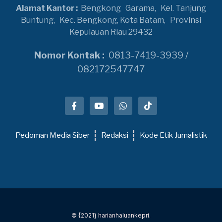
Alamat Kantor :
Bengkong
Garama,
Kel. Tanjung
Buntung,
Kec. Bengkong, Kota Batam,
Provinsi
Kepulauan Riau 29432
Nomor Kontak :
0813-7419-3939 /
082172547747
Pedoman Media Siber
Redaksi
Kode Etik Jurnalistik
© {2021} harianhaluankepri.