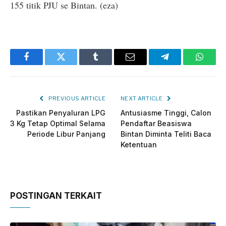
155 titik PJU se Bintan. (eza)
Facebook
Twitter
Tumblr
Email
Telegram
Whats
PREVIOUS ARTICLE
NEXT ARTICLE
Pastikan Penyaluran LPG
Antusiasme Tinggi, Calon
3 Kg Tetap Optimal Selama
Pendaftar Beasiswa
Periode Libur Panjang
Bintan Diminta Teliti Baca
Ketentuan
POSTINGAN TERKAIT